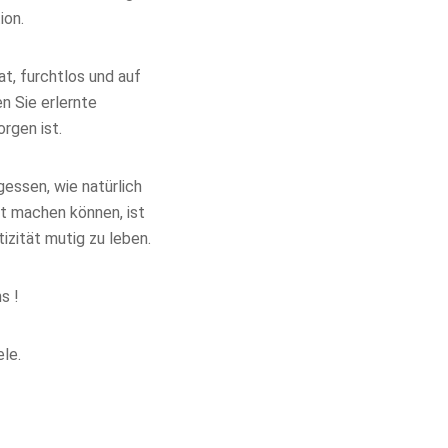
ion.
t, furchtlos und auf
n Sie erlernte
rgen ist.
gessen, wie natürlich
st machen können, ist
izität mutig zu leben.
s !
le.