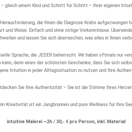
 – gleich einem Kind und Schritt für Schritt – Ihrer eigenen Intuit
r Herausforderung, die Ihnen die Diagnose Krebs aufgezwungen ha
rt und Weise. Einfach und ohne nötige Vorkenntnisse. Überwinde
ellen und lassen Sie sich überraschen, was alles in Ihnen verbo
rselle Sprache, die JEDER beherrscht. Wir haben oftmals nur ver
n kann, denn eines der schönsten Geschenke, dass Sie sich selb
ene Intuition in jeder Alltagssituation zu nutzen und Ihre Authent
tdecken Sie Ihre Authentizität – Sie ist die Stimme Ihres Herzen
nn Kreativität ist ein Jungbrunnen und pure Wellness für Ihre See
intuitive
Malerei
~
2
h /
30
,- € pro Person,
inkl. Material