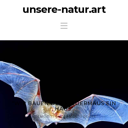
unsere-natur.art
“WIR BAUEN DER FLEDERMAUS EIN
HAUS”
Posted on
14. August 2019
by
Alex